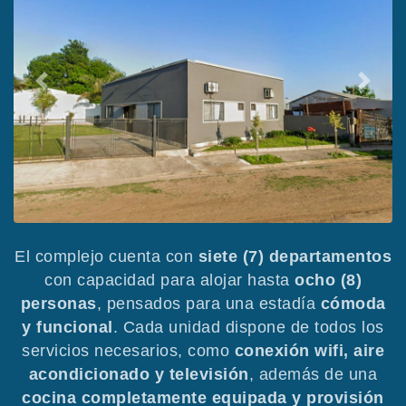
Anterior
Siguie
El complejo cuenta con
siete (7) departamentos
con capacidad para alojar hasta
ocho (8)
personas
, pensados para una estadía
cómoda
y funcional
. Cada unidad dispone de todos los
servicios necesarios, como
conexión wifi, aire
acondicionado y televisión
, además de una
cocina completamente equipada y provisión