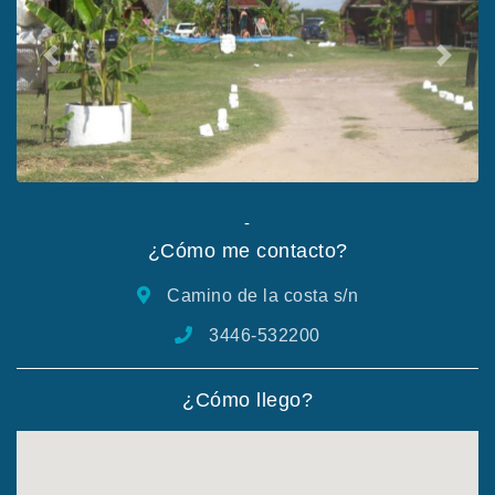
Anterior
Siguie
-
¿Cómo me contacto?
Camino de la costa s/n
3446-532200
¿Cómo llego?