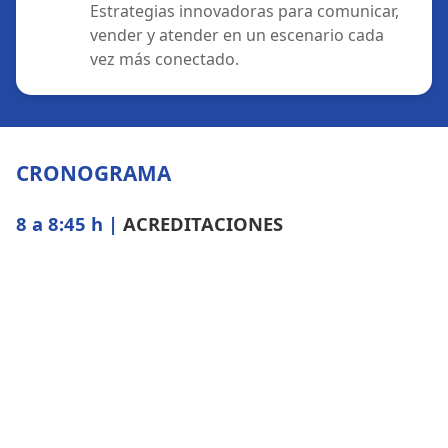
Estrategias innovadoras para comunicar,
vender y atender en un escenario cada
vez más conectado.
CRONOGRAMA
8 a 8:45 h |
ACREDITACIONES
9 h |
APERTURA
del 1° Foro Provincial de
Turismo. Autoridades:
Fernando Zubillaga,
Mauricio Germán Davico, Jorge Diego Satto
9:30 a 10:15 h |
CHARLA:
"Los destinos
turísticos ante los nuevos paradigmas y
desafíos del siglo XXI".
Carlos Esteban Bassan
.
Consultor en Turismo Sostenible y Capacitador -